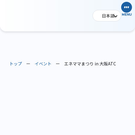
日本語
MENU
トップ
ー
イベント
ー
エネママまつり in 大阪ATC