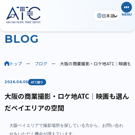
日本語
MENU
ブログ
B
L
O
G
トップ
ー
ブログ
ー
大阪の商業撮影・ロケ地ATC｜映画も
2026.06.05
ATC便り
大阪の商業撮影・ロケ地ATC｜映画も選ん
だベイエリアの空間
大阪ベイエリアで撮影場所を探している方から、お問い合わ
せをいただく機会が増えています。