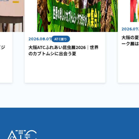
2026.07.17
AT
大阪の夏休みガイ
2026.08.07
ATC便り
ーク展は7月18
大阪ATCふれあい昆虫展2026｜世界
のカブトムシに出会う夏