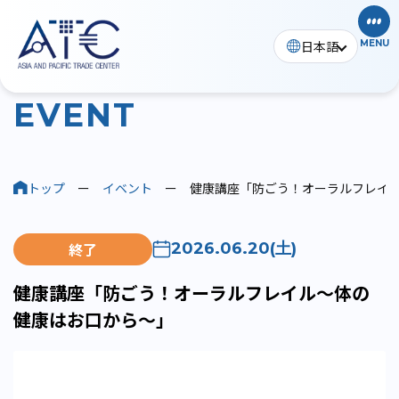
日本語
MENU
イベント
E
V
E
N
T
トップ
ー
イベント
ー
健康講座「防ごう！オーラルフレイ
終了
2026.06.20(土)
健康講座「防ごう！オーラルフレイル～体の
健康はお口から～」