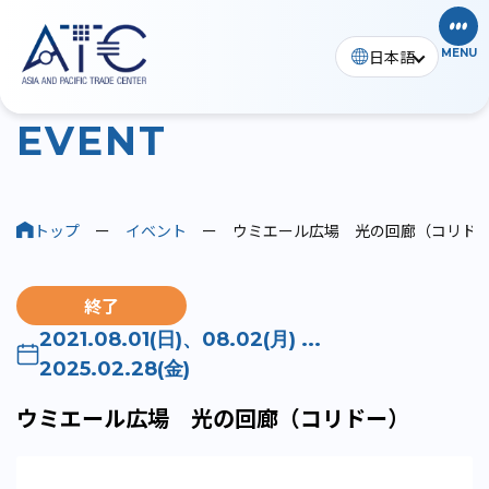
日本語
MENU
イベント
E
V
E
N
T
トップ
ー
イベント
ー
ウミエール広場 光の回廊（コリド
終了
2021.08.01(日)、08.02(月) ...
2025.02.28(金)
ウミエール広場 光の回廊（コリドー）