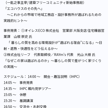
（一匙之事主宰/ 建築フリーコミュニティ釿始事務局）
「エコハウスのその先へ」
～これからの市場で地域工務店・設計事務所が選ばれるための
実践的ヒント～
事例発表： ①オイレスECO 株式会社 営業部 大阪支店 住宅機器営
業課 山根 崇史 氏
「 暮らしの質を高める環境設計が“選ばれる理由”になる」～日
射・遮熱・快適性をどう伝えるか～
②株式会社リーフ 代表取締役／RAYm’s 代表 光山 大樹 氏
「なぜこの家は選ばれるのか」～暮らしの質で差がつく家づくり
の実践～
スケジュール： 14:00 ～ 開会・趣旨説明（IHPC）
14:05 ～ 事例発表
14:35 ～ IHPC 館内見学ツアー
15:05 ～ 休憩
15:20 ～ 基調講演
16:50 ～ 交流会・名刺交換