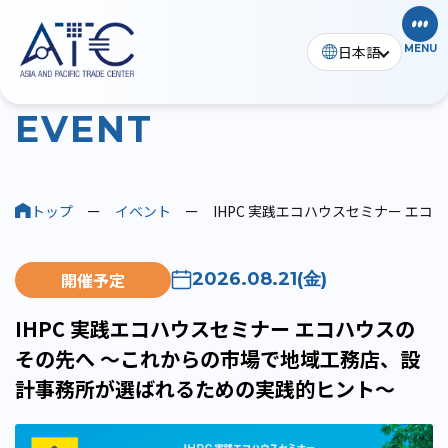
日本語
MENU
イベント
E
V
E
N
T
トップ
ー
イベント
ー
IHPC 実践エコハウスセミナー 
開催予定
2026.08.21(金)
IHPC 実践エコハウスセミナー エコハウスの
その先へ ～これからの市場で地域工務店、設
計事務所が選ばれるための実践的ヒント～