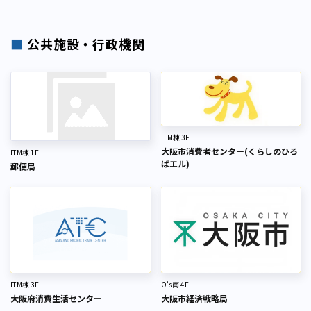
■
公共施設・行政機関
ITM棟 3F
大阪市消費者センター(くらしのひろ
ITM棟 1F
ばエル)
郵便局
ITM棟 3F
O's南 4F
大阪府消費生活センター
大阪市経済戦略局