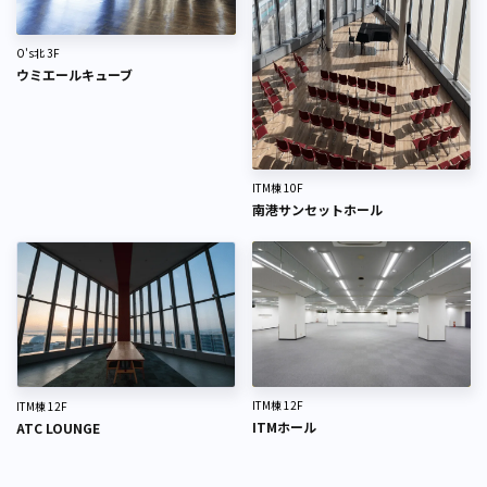
O's北 3F
ウミエールキューブ
ITM棟 10F
南港サンセットホール
ITM棟 12F
ITM棟 12F
ITMホール
ATC LOUNGE