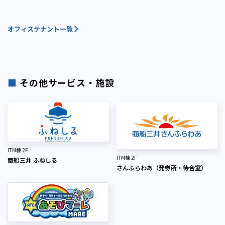
オフィステナント一覧
■
その他サービス・施設
ITM棟 2F
ITM棟 2F
商船三井 ふねしる
さんふらわあ（発券所・待合室）