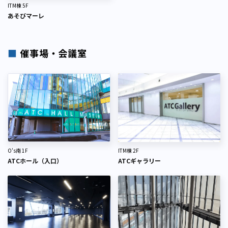
ITM棟 5F
あそびマーレ
■
催事場・会議室
ITM棟 2F
O's南 1F
ATCギャラリー
ATCホール（入口）