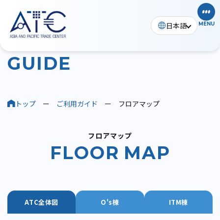
日本語
MENU
ご利用ガイド
G
U
I
D
E
トップ
ー
ご利用ガイド
ー
フロアマップ
フロアマップ
F
L
O
O
R
M
A
P
ATC全体図
O's棟
ITM棟