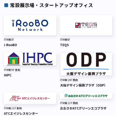
■
常設展示場・スタートアップオフィス
ITM棟3F
ITM棟6F
i-RooBO
TEQS
ITM棟 9F 東側
IHPC
ITM棟 10F 西側
大阪デザイン振興プラザ（ODP）
ITM棟 11F 西側
おおさかATCグリーンエコプラザ
ITM棟 11F 東側
ATCエイジレスセンター