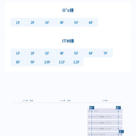
O's棟
1F
2F
3F
4F
5F
6F
ITM棟
1F
2F
3F
4F
5F
6F
7F
8F
9F
10F
11F
12F