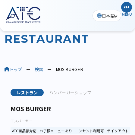
日本語
MENU
レストラン
R
E
S
T
A
U
R
A
N
T
トップ
ー
検索
ー
MOS BURGER
レストラン
ハンバーガーショップ
MOS BURGER
モスバーガー
ATC商品券対応
お子様メニューあり
コンセント利用可
テイクアウト